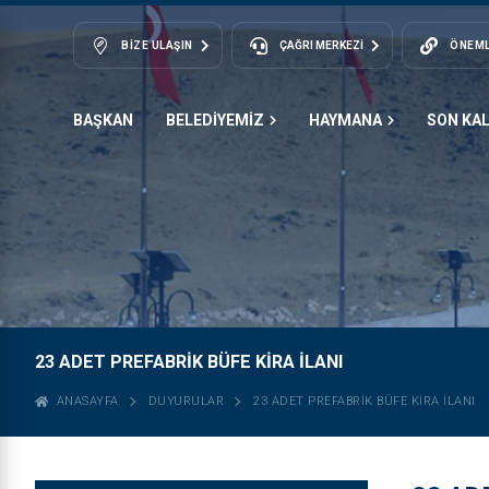
BIZE ULAŞIN
ÇAĞRI MERKEZİ
ÖNEML
BAŞKAN
BELEDİYEMİZ
HAYMANA
SON KA
23 ADET PREFABRİK BÜFE KİRA İLANI
ANASAYFA
DUYURULAR
23 ADET PREFABRİK BÜFE KİRA İLANI