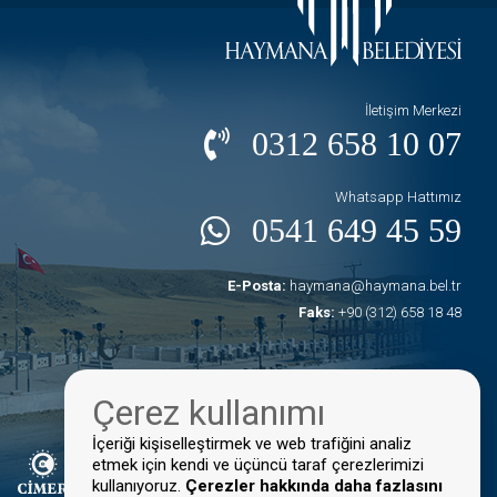
İletişim Merkezi
0312 658 10 07
Whatsapp Hattımız
0541 649 45 59
E-Posta:
haymana@haymana.bel.tr
Faks:
+90 (312) 658 18 48
Çerez kullanımı
İçeriği kişiselleştirmek ve web trafiğini analiz
etmek için kendi ve üçüncü taraf çerezlerimizi
kullanıyoruz.
Çerezler hakkında daha fazlasını