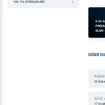
103. YIL ETKINLIKLERI
6.23-A
PREFA
0LAN-.
DİĞER D
KARAH
23 Şuba
AFAD 
17 Oca