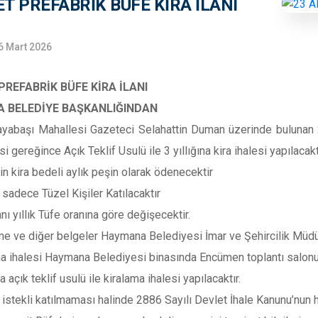
ET PREFABRİK BÜFE KİRA İLANI
6 Mart 2026
PREFABRİK BÜFE KİRA İLANI
 BELEDİYE BAŞKANLIĞINDAN
ayabaşı Mahallesi Gazeteci Selahattin Duman üzerinde bulunan 2
 gereğince Açık Teklif Usulü ile 3 yıllığına kira ihalesi yapılacaktı
in kira bedeli aylık peşin olarak ödenecektir
 sadece Tüzel Kişiler Katılacaktır
anı yıllık Tüfe oranına göre değişecektir.
e ve diğer belgeler Haymana Belediyesi İmar ve Şehircilik Müdür
a ihalesi Haymana Belediyesi binasında Encümen toplantı salon
a açık teklif usulü ile kiralama ihalesi yapılacaktır.
 istekli katılmaması halinde 2886 Sayılı Devlet İhale Kanunu’nun h