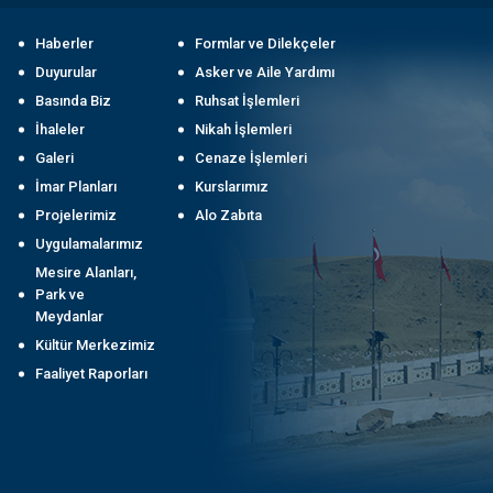
Haberler
Formlar ve Dilekçeler
Duyurular
Asker ve Aile Yardımı
Basında Biz
Ruhsat İşlemleri
İhaleler
Nikah İşlemleri
Galeri
Cenaze İşlemleri
İmar Planları
Kurslarımız
Projelerimiz
Alo Zabıta
Uygulamalarımız
Mesire Alanları,
Park ve
Meydanlar
Kültür Merkezimiz
Faaliyet Raporları