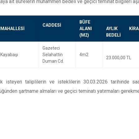
aya ait Büfelerin muhammen bedeli ve geçici teminat bilgileri aşağı
BÜFE
CADDESİ
MAHALLESİ
ALANI
AYLIK KİRA
(M2)
BEDELİ
Gazeteci
Kayabaşı
Selahattin
4m2
23.000,00 TL
Duman Cd.
ak isteyen taliplilerin ve isteklilerin 30.03.2026 tarihinde 
ğünden şartname almaları ve geçici teminatı yatırmaları gerekme
.