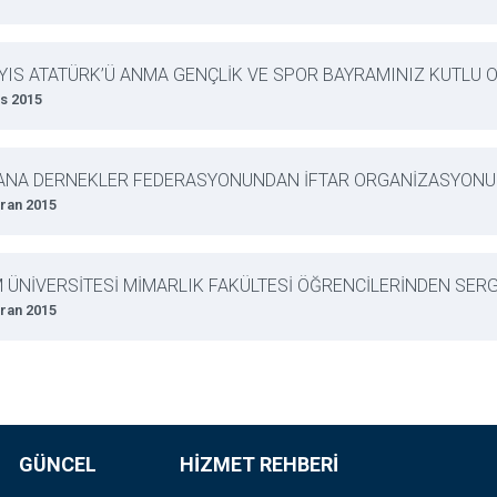
YIS ATATÜRK’Ü ANMA GENÇLİK VE SPOR BAYRAMINIZ KUTLU 
s 2015
ANA DERNEKLER FEDERASYONUNDAN İFTAR ORGANİZASYONU
ran 2015
M ÜNİVERSİTESİ MİMARLIK FAKÜLTESİ ÖĞRENCİLERİNDEN SERG
ran 2015
GÜNCEL
HİZMET REHBERİ