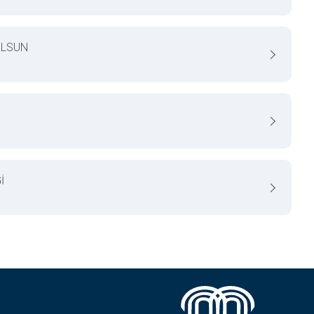
OLSUN
İ