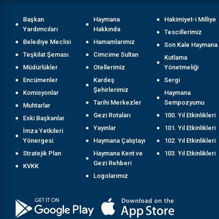
Başkan
Haymana
Hakimiyet-i Milliye
Yardımcıları
Hakkında
Tescillerimiz
Belediye Meclisi
Hamamlarımız
Son Kale Haymana
Teşkilat Şeması
Cimcime Sultan
Kutlama
Müdürlükler
Otellerimiz
Yönetmeliği
Encümenler
Kardeş
Sergi
Şehirlerimiz
Komisyonlar
Haymana
Tarihi Merkezler
Sempozyumu
Muhtarlar
Gezi Rotaları
100. Yıl Etkinlikleri
Eski Başkanlar
Yayınlar
101. Yıl Etkinlikleri
İmza Yetkileri
Yönergesi
Haymana Çalıştayı
102. Yıl Etkinlikleri
Stratejik Plan
Haymana Kent ve
103. Yıl Etkinlikleri
Gezi Rehberi
KVKK
Logolarımız