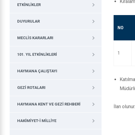
Kiralam
ETKINLIKLER
DUYURULAR
NO
MECLIS KARARLARI
1
101. YIL ETKINLIKLERI
HAYMANA ÇALIŞTAYI
Katılm
GEZI ROTALARI
Müdürlü
HAYMANA KENT VE GEZI REHBERI
İlan olunur
HAKIMIYET-I MILLIYE