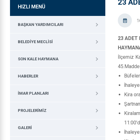
23 AD
HIZLI MENÜ
1
BAŞKAN YARDIMCILARI
23 ADET 
BELEDIYE MECLISI
HAYMANA
İlçemiz K
SON KALE HAYMANA
45.Maddesi
Büfeler
HABERLER
İhaleye
İMAR PLANLARI
Kira or
Şartnam
PROJELERIMIZ
Kiralam
11:00’d
GALERI
İhaleye