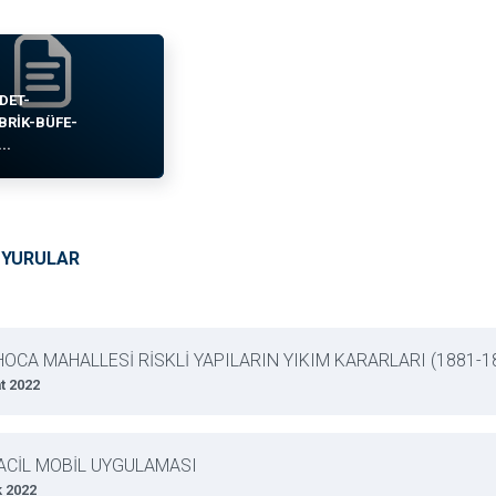
DET-
BRIK-BÜFE-
..
UYURULAR
OCA MAHALLESİ RİSKLİ YAPILARIN YIKIM KARARLARI (1881-1
t 2022
ACİL MOBİL UYGULAMASI
k 2022