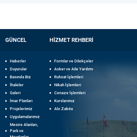
GÜNCEL
HİZMET REHBERİ
Haberler
Formlar ve Dilekçeler
Duyurular
Asker ve Aile Yardımı
Basında Biz
Ruhsat İşlemleri
İhaleler
Nikah İşlemleri
Galeri
Cenaze İşlemleri
İmar Planları
Kurslarımız
Projelerimiz
Alo Zabıta
Uygulamalarımız
Mesire Alanları,
Park ve
Meydanlar