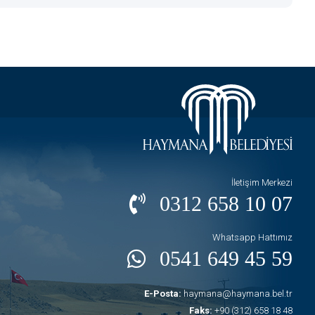
İletişim Merkezi
0312 658 10 07
Whatsapp Hattımız
0541 649 45 59
E-Posta:
haymana@haymana.bel.tr
Faks:
+90 (312) 658 18 48