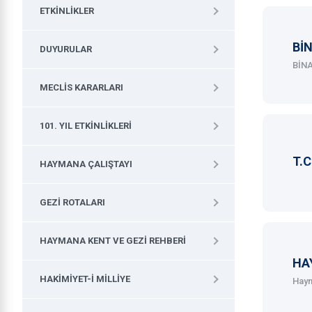
ETKINLIKLER
BİN
DUYURULAR
BİN
MECLIS KARARLARI
101. YIL ETKINLIKLERI
T.
HAYMANA ÇALIŞTAYI
GEZI ROTALARI
HAYMANA KENT VE GEZI REHBERI
HA
HAKIMIYET-I MILLIYE
Haym