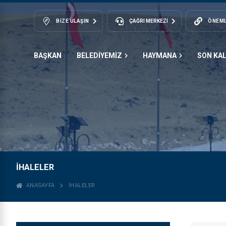
BIZE ULAŞIN
ÇAĞRI MERKEZİ
ÖNEML
BAŞKAN
BELEDİYEMİZ
HAYMANA
SON KA
İHALELER
ANASAYFA
İHALELER