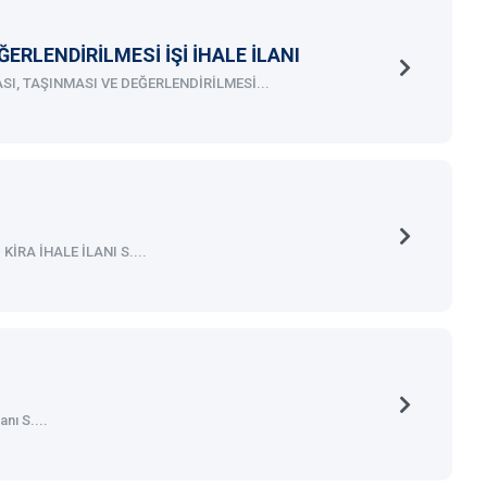
RLENDİRİLMESİ İŞİ İHALE İLANI
, TAŞINMASI VE DEĞERLENDİRİLMESİ...
RA İHALE İLANI S....
nı S....