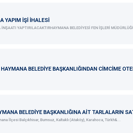
A YAPIM İŞİ İHALESİ
A İNŞAATI YAPTIRILACAKTIRHAYMANA BELEDİYESİ FEN İŞLERİ MÜDÜRLÜĞÜ
C HAYMANA BELEDİYE BAŞKANLIĞINDAN CİMCİME OTELİ
YMANA BELEDİYE BAŞKANLIĞINA AİT TARLALARIN SAT
ana İlçesi Balçıkhisar, Bumsuz, Kaltaklı (Ataköy), Karahoca, Türkh&...