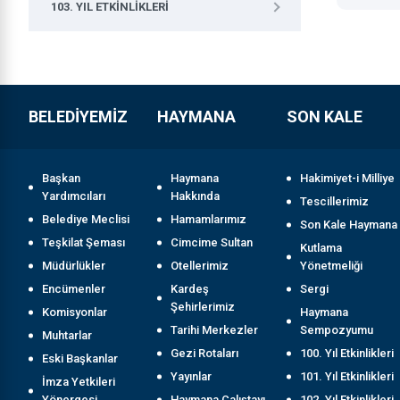
103. YIL ETKINLIKLERI
BELEDİYEMİZ
HAYMANA
SON KALE
Başkan
Haymana
Hakimiyet-i Milliye
Yardımcıları
Hakkında
Tescillerimiz
Belediye Meclisi
Hamamlarımız
Son Kale Haymana
Teşkilat Şeması
Cimcime Sultan
Kutlama
Müdürlükler
Otellerimiz
Yönetmeliği
Encümenler
Kardeş
Sergi
Şehirlerimiz
Komisyonlar
Haymana
Tarihi Merkezler
Sempozyumu
Muhtarlar
Gezi Rotaları
100. Yıl Etkinlikleri
Eski Başkanlar
Yayınlar
101. Yıl Etkinlikleri
İmza Yetkileri
Yönergesi
Haymana Çalıştayı
102. Yıl Etkinlikleri