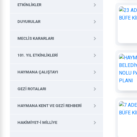
ETKINLIKLER
DUYURULAR
MECLIS KARARLARI
101. YIL ETKINLIKLERI
HAYMANA ÇALIŞTAYI
GEZI ROTALARI
HAYMANA KENT VE GEZI REHBERI
HAKIMIYET-I MILLIYE