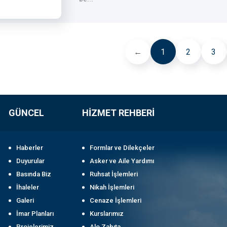
←
1
2
3
GÜNCEL
HİZMET REHBERİ
Haberler
Formlar ve Dilekçeler
Duyurular
Asker ve Aile Yardımı
Basında Biz
Ruhsat İşlemleri
İhaleler
Nikah İşlemleri
Galeri
Cenaze İşlemleri
İmar Planları
Kurslarımız
Projelerimiz
Alo Zabıta