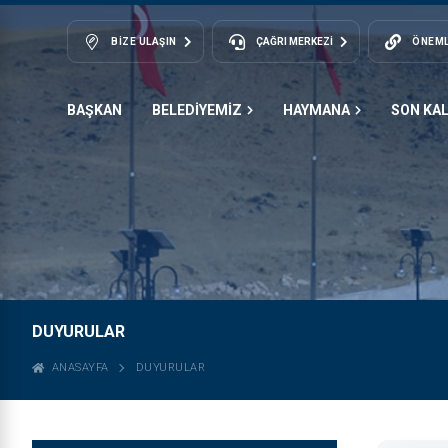
BIZE ULAŞIN
ÇAĞRI MERKEZİ
ÖNEML
BAŞKAN
BELEDİYEMİZ
HAYMANA
SON KA
DUYURULAR
ANASAYFA
DUYURULAR