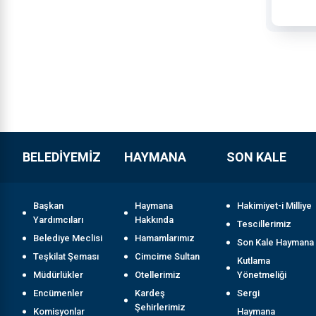
BELEDİYEMİZ
HAYMANA
SON KALE
Başkan
Haymana
Hakimiyet-i Milliye
Yardımcıları
Hakkında
Tescillerimiz
Belediye Meclisi
Hamamlarımız
Son Kale Haymana
Teşkilat Şeması
Cimcime Sultan
Kutlama
Müdürlükler
Otellerimiz
Yönetmeliği
Encümenler
Kardeş
Sergi
Şehirlerimiz
Komisyonlar
Haymana