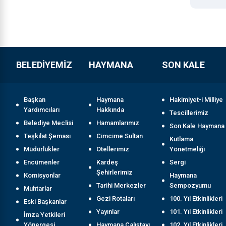
BELEDİYEMİZ
HAYMANA
SON KALE
Başkan
Haymana
Hakimiyet-i Milliye
Yardımcıları
Hakkında
Tescillerimiz
Belediye Meclisi
Hamamlarımız
Son Kale Haymana
Teşkilat Şeması
Cimcime Sultan
Kutlama
Müdürlükler
Otellerimiz
Yönetmeliği
Encümenler
Kardeş
Sergi
Şehirlerimiz
Komisyonlar
Haymana
Tarihi Merkezler
Sempozyumu
Muhtarlar
Gezi Rotaları
100. Yıl Etkinlikleri
Eski Başkanlar
Yayınlar
101. Yıl Etkinlikleri
İmza Yetkileri
Yönergesi
Haymana Çalıştayı
102. Yıl Etkinlikleri