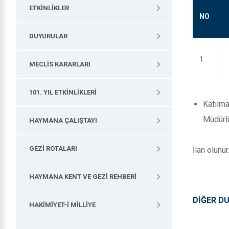
ETKINLIKLER
NO
DUYURULAR
1
MECLIS KARARLARI
101. YIL ETKINLIKLERI
Katılm
Müdürlü
HAYMANA ÇALIŞTAYI
GEZI ROTALARI
İlan olunur
HAYMANA KENT VE GEZI REHBERI
DİĞER D
HAKIMIYET-I MILLIYE