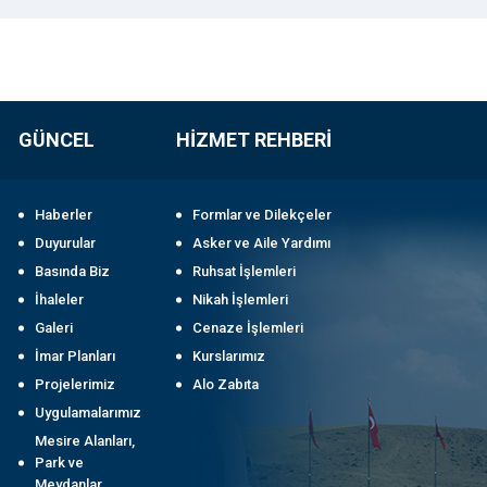
GÜNCEL
HİZMET REHBERİ
Haberler
Formlar ve Dilekçeler
Duyurular
Asker ve Aile Yardımı
Basında Biz
Ruhsat İşlemleri
İhaleler
Nikah İşlemleri
Galeri
Cenaze İşlemleri
İmar Planları
Kurslarımız
Projelerimiz
Alo Zabıta
Uygulamalarımız
Mesire Alanları,
Park ve
Meydanlar