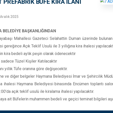
T PREFABRİK BÜFE KİRA İLANI
 Aralık 2025
 BELEDİYE BAŞKANLIĞINDAN
ayabaşı Mahallesi Gazeteci Selahattin Duman üzerinde bulunan 
 gereğince Açık Teklif Usulü ile 3 yıllığına kira ihalesi yapılacaktı
in kira bedeli aylık peşin olarak ödenecektir
 sadece Tüzel Kişiler Katılacaktır
anı yıllık Tüfe oranına göre değişecektir.
e ve diğer belgeler Haymana Belediyesi İmar ve Şehircilik Müdür
ma ihalesi Haymana Belediyesi binasında Encümen toplantı sa
:00’da açık teklif usulü ile kiralama ihalesi yapılacaktır.
aya ait Büfelerin muhammen bedeli ve geçici teminat bilgileri aşağı