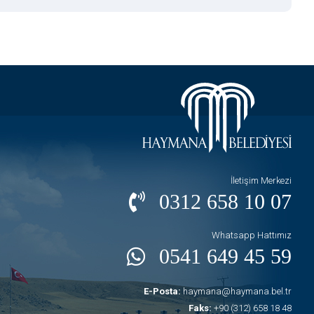
İletişim Merkezi
0312 658 10 07
Whatsapp Hattımız
0541 649 45 59
E-Posta:
haymana@haymana.bel.tr
Faks:
+90 (312) 658 18 48