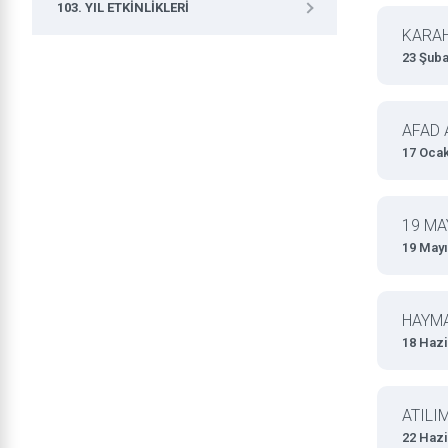
103. YIL ETKINLIKLERI
KARAH
23 Şuba
AFAD 
17 Oca
19 MA
19 Mayı
HAYM
18 Hazi
ATILI
22 Hazi