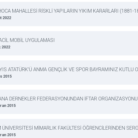
OCA MAHALLESİ RİSKLİ YAPILARIN YIKIM KARARLARI (1881-1
t 2022
ACİL MOBİL UYGULAMASI
k 2022
YIS ATATÜRK’Ü ANMA GENÇLİK VE SPOR BAYRAMINIZ KUTLU 
s 2015
ANA DERNEKLER FEDERASYONUNDAN İFTAR ORGANİZASYONU
ran 2015
M ÜNİVERSİTESİ MİMARLIK FAKÜLTESİ ÖĞRENCİLERİNDEN SERG
ran 2015