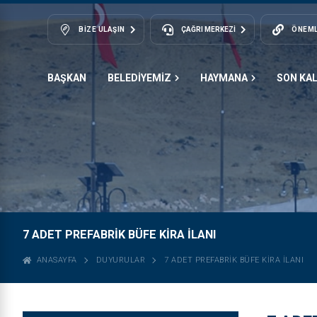
BIZE ULAŞIN
ÇAĞRI MERKEZİ
ÖNEML
BAŞKAN
BELEDİYEMİZ
HAYMANA
SON KA
7 ADET PREFABRİK BÜFE KİRA İLANI
ANASAYFA
DUYURULAR
7 ADET PREFABRİK BÜFE KİRA İLANI