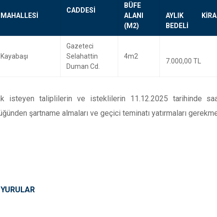
BÜFE
CADDESİ
MAHALLESİ
ALANI
AYLIK KİRA
(M2)
BEDELİ
Gazeteci
Kayabaşı
Selahattin
4m2
7.000,00 TL
Duman Cd.
ak isteyen taliplilerin ve isteklilerin 11.12.2025 tarihinde 
ğünden şartname almaları ve geçici teminatı yatırmaları gerekme
.
UYURULAR