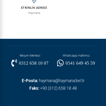
ETKİNLİK ADRESİ
Haymana
İletişim Merkezi
Whatsapp Hattımız
0312 658 10 07
0541 649 45 59
E-Posta:
haymana@haymana.bel.tr
Faks:
+90 (312) 658 18 48