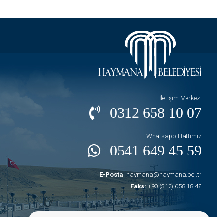
İletişim Merkezi
0312 658 10 07
Whatsapp Hattımız
0541 649 45 59
E-Posta:
haymana@haymana.bel.tr
Faks:
+90 (312) 658 18 48