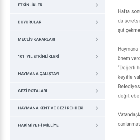
ETKINLIKLER
Hafta son
da ücretsi
DUYURULAR
şut çekme,
MECLIS KARARLARI
Haymana B
101. YIL ETKINLIKLERI
önem verdi
“Değerli h
HAYMANA ÇALIŞTAYI
keyifle va
Belediyesi
GEZI ROTALARI
değil, ebe
HAYMANA KENT VE GEZI REHBERI
Vatandaşl
canlanmas
HAKIMIYET-I MILLIYE