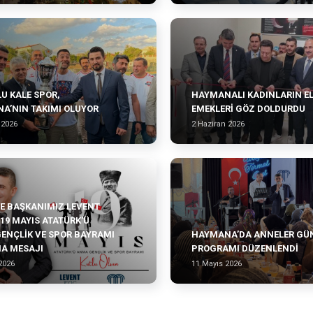
U KALE SPOR,
HAYMANALI KADINLARIN E
A’NIN TAKIMI OLUYOR
EMEKLERI GÖZ DOLDURDU
 2026
2 Haziran 2026
YE BAŞKANIMIZ LEVENT
19 MAYIS ATATÜRK'Ü
ENÇLIK VE SPOR BAYRAMI
HAYMANA’DA ANNELER GÜ
A MESAJI
PROGRAMI DÜZENLENDI
2026
11 Mayıs 2026