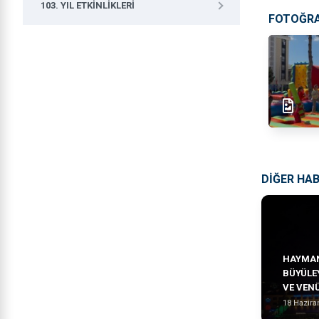
103. YIL ETKINLIKLERI
FOTOĞR
DİĞER HA
HAYMAN
BÜYÜLE
VE VEN
18 Hazira