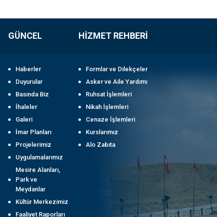
GÜNCEL
HİZMET REHBERİ
Haberler
Formlar ve Dilekçeler
Duyurular
Asker ve Aile Yardımı
Basında Biz
Ruhsat İşlemleri
İhaleler
Nikah İşlemleri
Galeri
Cenaze İşlemleri
İmar Planları
Kurslarımız
Projelerimiz
Alo Zabıta
Uygulamalarımız
Mesire Alanları,
Park ve
Meydanlar
Kültür Merkezimiz
Faaliyet Raporları