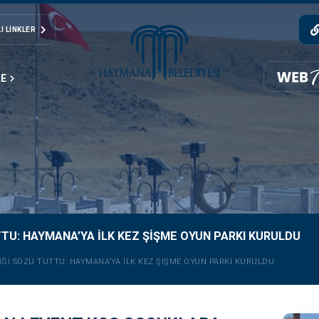
I LINKLER
LE
U: HAYMANA’YA İLK KEZ ŞIŞME OYUN PARKI KURULDU
ĞI SÖZÜ TUTTU: HAYMANA’YA İLK KEZ ŞIŞME OYUN PARKI KURULDU