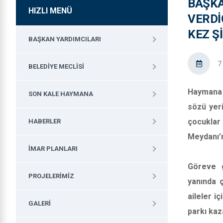
BAŞKA
HIZLI MENÜ
VERDI
KEZ Ş
BAŞKAN YARDIMCILARI
7
BELEDIYE MECLISI
Haymana 
SON KALE HAYMANA
sözü yeri
çocuklar
HABERLER
Meydanı’n
İMAR PLANLARI
Göreve g
PROJELERIMIZ
yanında ç
aileler i
GALERI
parkı kaza