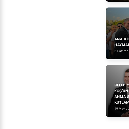
ANADOL
HAYMAN
8 Haziran
BELEDI
KOÇ'UN 
ANMA G
KUTLAM
19 Mayıs 