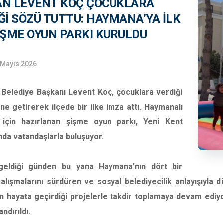
N LEVENT KOÇ ÇOCUKLARA
ĞI SÖZÜ TUTTU: HAYMANA’YA İLK
IŞME OYUN PARKI KURULDU
 Mayıs 2026
Belediye Başkanı Levent Koç, çocuklara verdiği
ne getirerek ilçede bir ilke imza attı. Haymanalı
 için hazırlanan şişme oyun parkı, Yeni Kent
da vatandaşlarla buluşuyor.
eldiği günden bu yana Haymana’nın dört bir
alışmalarını sürdüren ve sosyal belediyecilik anlayışıyla
çin hayata geçirdiği projelerle takdir toplamaya devam edi
ndırıldı.