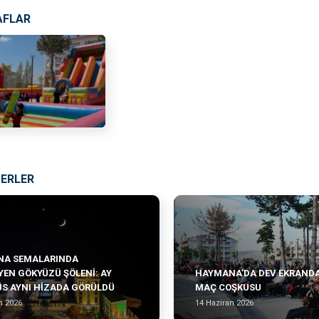
AFLAR
BERLER
A SEMALARINDA
YEN GÖKYÜZÜ ŞÖLENI: AY
HAYMANA’DA DEV EKRANDA
ÜS AYNI HIZADA GÖRÜLDÜ
MAÇ COŞKUSU
n 2026
14 Haziran 2026