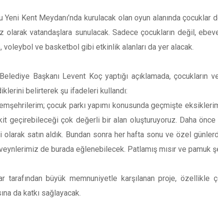
u Yeni Kent Meydanı’nda kurulacak olan oyun alanında çocuklar d
z olarak vatandaşlara sunulacak. Sadece çocukların değil, ebevey
 voleybol ve basketbol gibi etkinlik alanları da yer alacak.
elediye Başkanı Levent Koç yaptığı açıklamada, çocukların ve 
klerini belirterek şu ifadeleri kullandı:
emşehrilerim; çocuk parkı yapımı konusunda geçmişte eksiklerimi
kit geçirebileceği çok değerli bir alan oluşturuyoruz. Daha önce
 olarak satın aldık. Bundan sonra her hafta sonu ve özel günler
veynlerimiz de burada eğlenebilecek. Patlamış mısır ve pamuk şeke
ar tarafından büyük memnuniyetle karşılanan proje, özellikle
ına da katkı sağlayacak.