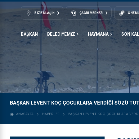
BIZE ULAŞIN
ÇAĞRI MERKEZİ
ÖNEML
BAŞKAN
BELEDİYEMİZ
HAYMANA
SON KA
BAŞKAN LEVENT KOÇ ÇOCUKLARA VERDIĞI SÖZÜ TUTT
ANASAYFA
HABERLER
BAŞKAN LEVENT KOÇ ÇOCUKLARA VERDI