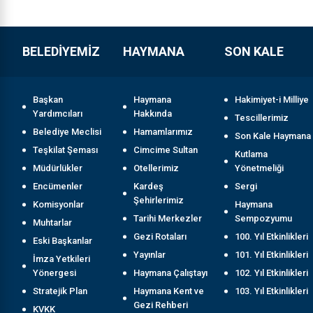
BELEDİYEMİZ
HAYMANA
SON KALE
Başkan
Haymana
Hakimiyet-i Milliye
Yardımcıları
Hakkında
Tescillerimiz
Belediye Meclisi
Hamamlarımız
Son Kale Haymana
Teşkilat Şeması
Cimcime Sultan
Kutlama
Müdürlükler
Otellerimiz
Yönetmeliği
Encümenler
Kardeş
Sergi
Şehirlerimiz
Komisyonlar
Haymana
Tarihi Merkezler
Sempozyumu
Muhtarlar
Gezi Rotaları
100. Yıl Etkinlikleri
Eski Başkanlar
Yayınlar
101. Yıl Etkinlikleri
İmza Yetkileri
Yönergesi
Haymana Çalıştayı
102. Yıl Etkinlikleri
Stratejik Plan
Haymana Kent ve
103. Yıl Etkinlikleri
Gezi Rehberi
KVKK