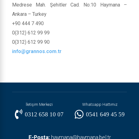
Medrese Mah. Şehitler Cad. No:10 Haymana –
Ankara – Turkey
+90 444 7 490
0(312) 612 99 99
0(312) 612 99 90
info@grannos.com.tr
İletişim Merkezi
Whatsapp Hattımız
0312 658 10 07
0541 649 45 59
E-Posta:
haymana@haymana.bel.tr